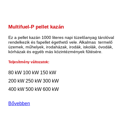
Multifuel-P pellet kazán
Ez a pellet kazán 1000 literes napi tüzelőanyag tárolóval
rendelkezik és fapellet égethető vele. Alkalmas termelő
üzemek, műhelyek, irodaházak, irodák, iskolák, óvodák,
kórházak és egyéb más közintézmények fűtésére.
Teljesítmény változatok:
80 kW
100 kW
150 kW
200 kW
250 kW
300 kW
400 kW
500 kW
600 kW
Bővebben