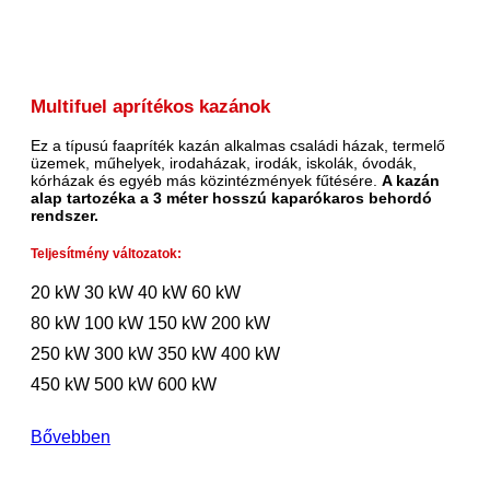
Multifuel aprítékos kazánok
Ez a típusú faapríték kazán alkalmas családi házak, termelő
üzemek, műhelyek, irodaházak, irodák, iskolák, óvodák,
kórházak és egyéb más közintézmények fűtésére.
A kazán
alap tartozéka a 3 méter hosszú kaparókaros behordó
rendszer.
Teljesítmény változatok:
20 kW
30 kW
40 kW
60 kW
80 kW
100 kW
150 kW
200 kW
250 kW
300 kW
350 kW
400 kW
450 kW
500 kW
600 kW
Bővebben