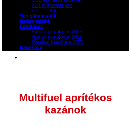
MCE Aprítékos kazánok
KXT Puffertartályok
Fenyőpellet
Szolgáltatásaink
Referenciáink
Letöltések
Ekogren katalógus 2025
Hamech katalógus 2025
Metalerg katalógus 2025
Kapcsolat
Multifuel aprítékos
kazánok