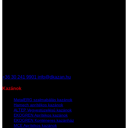
3636 Vadna, Deák Ferenc utca 6.
+36 30 241 9901
info@dkazan.hu
Kazánok
MetalERG szalmabálás kazánok
Hamech aprítékos kazánok
ALTEP Vegyestüzelésű kazánok
EKOGREN Aprítékos kazánok
EKOGREN Konténeres kazánház
MCE Aprítékos kazánok