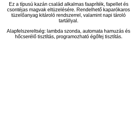
Ez a típusú kazán család alkalmas faapríték, fapellet és
csontéjas magvak eltüzelésére. Rendelhető kaparókaros
tüzelőanyag kitároló rendszerrel, valamint napi tároló
tartállyal.
Alapfelszereltség: lambda szonda, automata hamuzás és
hőcserélő tisztítás, programozható égőfej tisztítás.