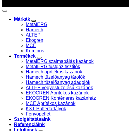
Márkák
MetalERG
Hamech
ALTEP
Ekogren
MCE
Kominus
Termékek
MetalERG szalmabálás kazánok
MetalERG füstgáz tisztítók
Hamech aprítékos kazánok
Hamech tüzelőanyag tárolók
Hamech tüzelőanyag adagolók
ALTEP vegyestüzelésű kazánok
EKOGREN Aprítékos kazánok
EKOGREN Konténeres kazánház
MCE Aprítékos kazánok
KXT Puffertartályok
Fenyőpellet
Szolgáltatásaink
Referenciáink
Letöltések