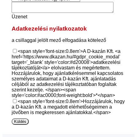
Üzenet
Adatkezelési nyilatkozatok
a csillaggal jelölt mező elfogadása kötelező
<span style='font-size:0.8em'>A D-kazán Kft. <a
href='https://www.dkazan.hu/#gdpr_cookie_modal'
target='_blank' style='color:#d20008'>adatkezelési
tájékoztatóját</a> elolvastam és megértettem.
Hozzájárulok, hogy ajánlatkérésemmel kapcsolatos
személyes adataimat a D-kazán Kft. ajánlatadás
céljából az adatkezelési tájékoztatóban foglaltak
szerint kezelje. </span><span
style='color:#ac0000;font-weight:bold'>*</span>
<span style='font-size:0.8em'>Hozzájárulok, hogy
a D-kazán Kft. a megadott elérhetőségeimen a
jövőben is megkeressen ajánlatokkal.</span>