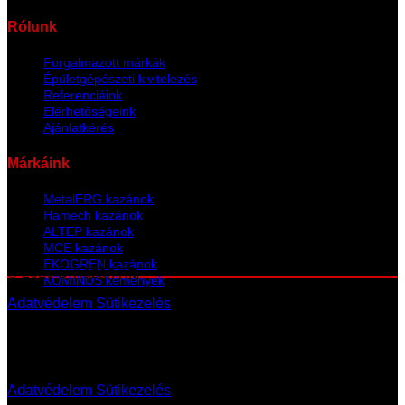
Rólunk
Forgalmazott márkák
Épületgépészeti kivitelezés
Referenciáink
Elérhetőségeink
Ajánlatkérés
Márkáink
MetalERG kazánok
Hamech kazánok
ALTEP kazánok
MCE kazánok
EKOGREN kazánok
© 2026 D-Kazán Kft.
KOMINUS kémények
Adatvédelem
Sütikezelés
©
2026 D-kazán Kft.
Adatvédelem
Sütikezelés