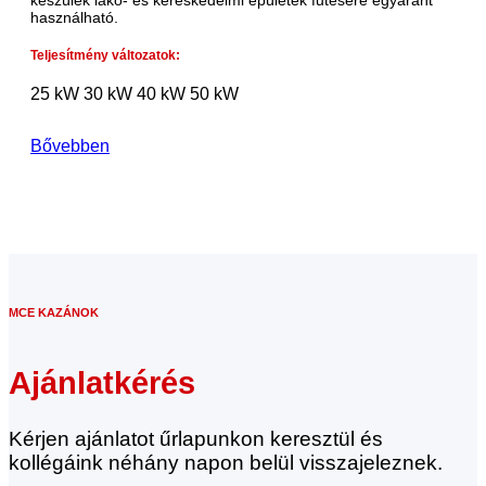
készülék lakó- és kereskedelmi épületek fűtésére egyaránt
használható.
Teljesítmény változatok:
25 kW
30 kW
40 kW
50 kW
Bővebben
MCE KAZÁNOK
Ajánlatkérés
Kérjen ajánlatot űrlapunkon keresztül és
kollégáink néhány napon belül visszajeleznek.