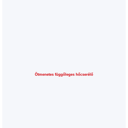
Ötmenetes függőleges hőcserélő