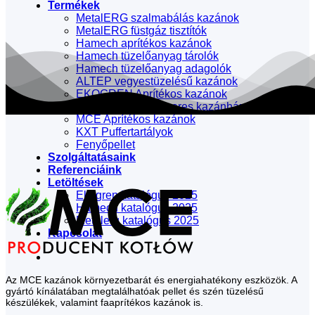
Termékek
MetalERG szalmabálás kazánok
MetalERG füstgáz tisztítók
Hamech aprítékos kazánok
Hamech tüzelőanyag tárolók
Hamech tüzelőanyag adagolók
ALTEP vegyestüzelésű kazánok
EKOGREN Aprítékos kazánok
EKOGREN Konténeres kazánház
MCE Aprítékos kazánok
KXT Puffertartályok
Fenyőpellet
Szolgáltatásaink
Referenciáink
Letöltések
Ekogren katalógus 2025
Hamech katalógus 2025
Metalerg katalógus 2025
Kapcsolat
Az MCE kazánok környezetbarát és energiahatékony eszközök. A
gyártó kínálatában megtalálhatóak pellet és szén tüzelésű
készülékek, valamint faaprítékos kazánok is.