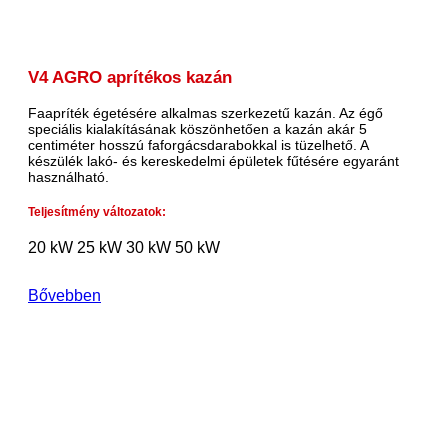
V4 AGRO aprítékos kazán
Faapríték égetésére alkalmas szerkezetű kazán. Az égő
speciális kialakításának köszönhetően a kazán akár 5
centiméter hosszú faforgácsdarabokkal is tüzelhető. A
készülék lakó- és kereskedelmi épületek fűtésére egyaránt
használható.
Teljesítmény változatok:
20 kW
25 kW
30 kW
50 kW
Bővebben