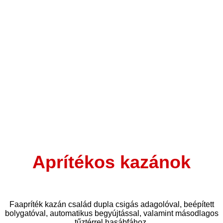
Aprítékos kazánok
Faapríték kazán család dupla csigás adagolóval, beépített
bolygatóval, automatikus begyújtással, valamint másodlagos
tűztérrel hasábfához.